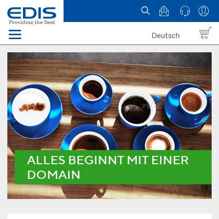
Deutsch
Menü
Domain names
Hosting
News
about EDIS
ALLES BEGINNT MIT EINER
DOMAIN