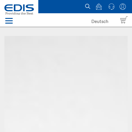
Deutsch
Menü
Domain names
Hosting
News
about EDIS