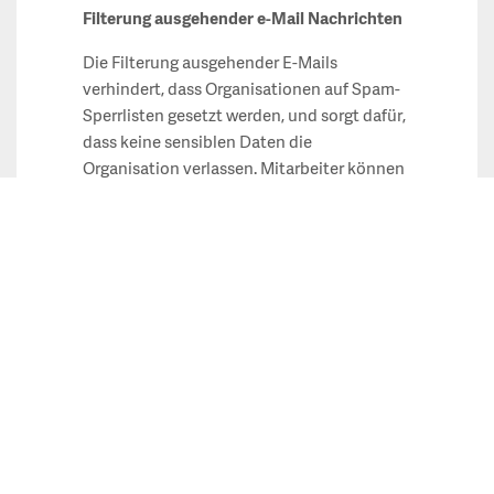
Filterung ausgehender e-Mail Nachrichten
Die Filterung ausgehender E-Mails
verhindert, dass Organisationen auf Spam-
Sperrlisten gesetzt werden, und sorgt dafür,
dass keine sensiblen Daten die
Organisation verlassen. Mitarbeiter können
unbeabsichtigt bewirken, dass interne
Systeme zu einer Quelle für Botnet-Spam
werden. Einige Verteidigungsebenen der
Barracuda Spam Firewall stoppen
ausgehenden Spam und Viren.
Administratoren können außerdem
Inhaltsrichtlinien für den Schutz vor
Datenverlusten und die Einhaltung anderer
Inhaltsstandards in ausgehenden E-Mails
durchsetzen. Mithilfe von vordefinierten
Filtern und benutzerdefinierten Richtlinien
können sensible Daten erkannt und