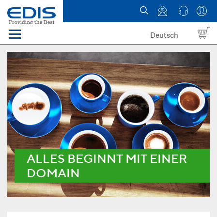
Deutsch
Menü
Domain names
Hosting
News
about EDIS
ALLES BEGINNT MIT EINER
DOMAIN