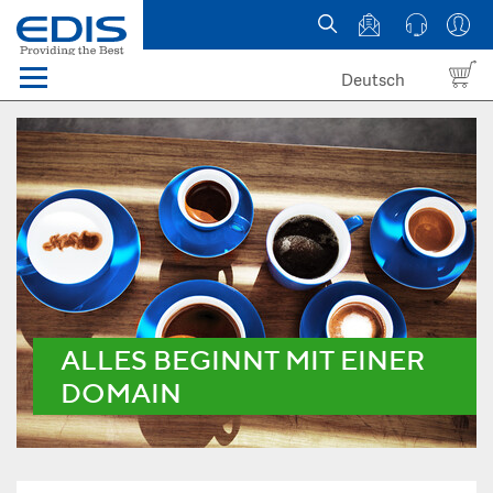
Deutsch
Menü
Domain names
Hosting
News
about EDIS
ALLES BEGINNT MIT EINER
DOMAIN