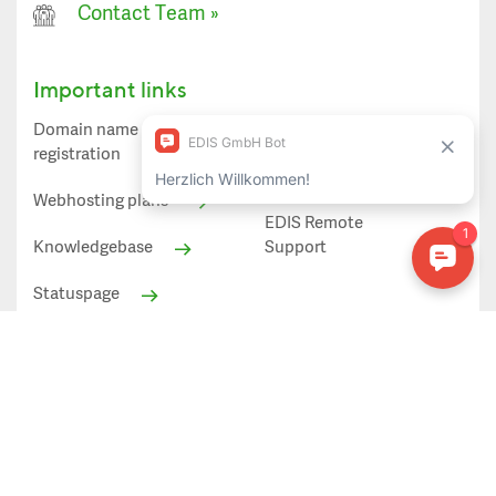
Contact Team
»
Important links
Domain name
Spamfirewall
registration
EDIS Webmail
Webhosting plans
EDIS Remote
Knowledgebase
Support
Statuspage
Statuspage
All prices shown in EUR excl. VAT