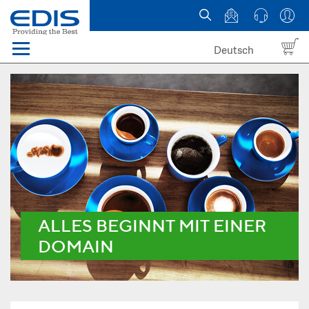
Deutsch
Menü
Domain names
Hosting
News
about EDIS
ALLES BEGINNT MIT EINER
DOMAIN