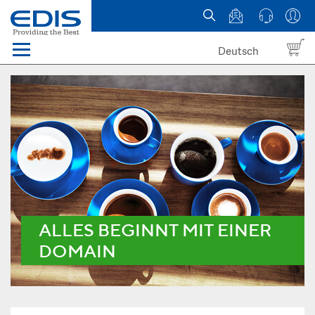
Deutsch
Menü
Domain names
Hosting
News
about EDIS
ALLES BEGINNT MIT EINER
DOMAIN