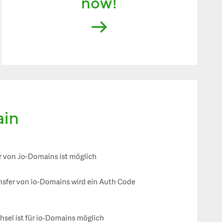
now!
ain
r von .io-Domains ist möglich
nsfer von io-Domains wird ein Auth Code
sel ist für io-Domains möglich