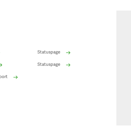
Statuspage
Statuspage
port