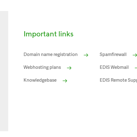
Important links
Domain name registration
Spamfirewall
Webhosting plans
EDIS Webmail
Knowledgebase
EDIS Remote Sup