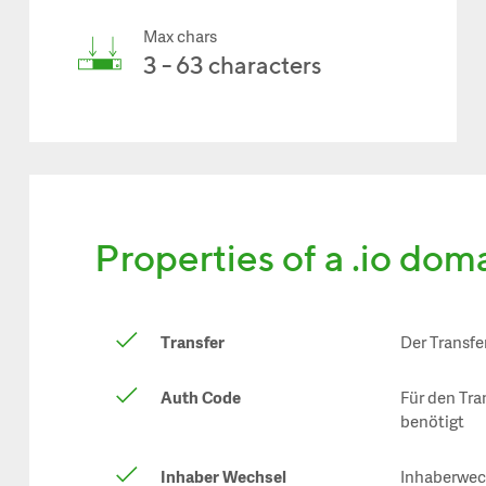
Max chars
3 - 63 characters
Properties of a .io dom
Transfer
Der Transfe
Auth Code
Für den Tra
benötigt
Inhaber Wechsel
Inhaberwech