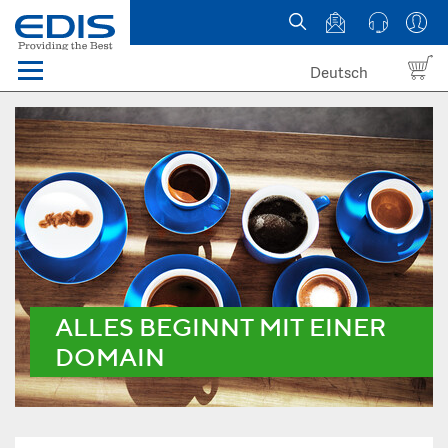
Deutsch
Menü
Domain names
Hosting
News
about EDIS
ALLES BEGINNT MIT EINER
DOMAIN