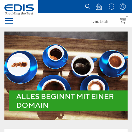
Deutsch
Menü
Domain names
Hosting
News
about EDIS
ALLES BEGINNT MIT EINER
DOMAIN