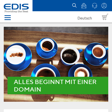
Deutsch
Menü
Domain names
Hosting
News
about EDIS
ALLES BEGINNT MIT EINER
DOMAIN