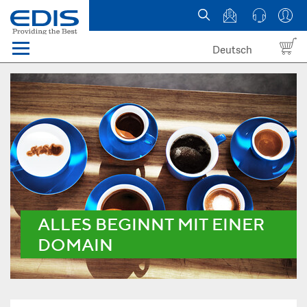
Deutsch
Menü
Domain names
Hosting
News
about EDIS
ALLES BEGINNT MIT EINER
DOMAIN