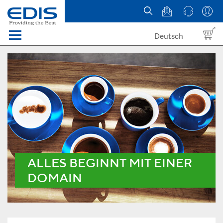
Deutsch
Menü
Domain names
Hosting
News
about EDIS
ALLES BEGINNT MIT EINER
DOMAIN