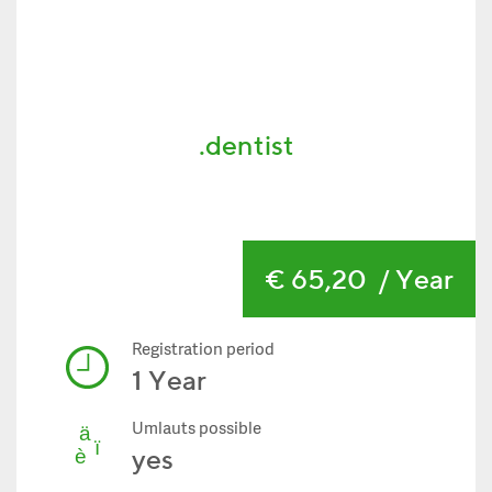
.dentist
€ 65,20
/ Year
Registration period
1 Year
Umlauts possible
yes