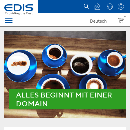
Deutsch
Menü
Domain names
Hosting
News
about EDIS
ALLES BEGINNT MIT EINER
DOMAIN