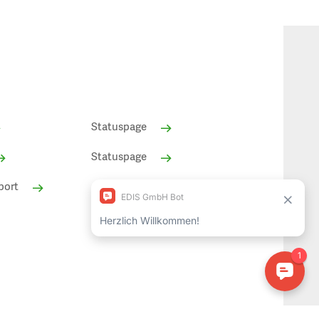
Statuspage
Statuspage
port