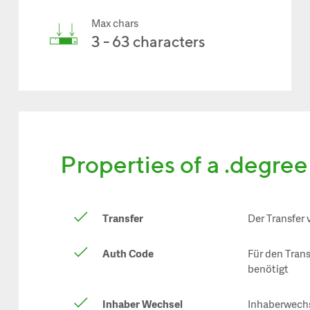
Max chars
3 - 63 characters
Properties of a .degre
Transfer
Der Transfer
Auth Code
Für den Tran
benötigt
Inhaber Wechsel
Inhaberwechs