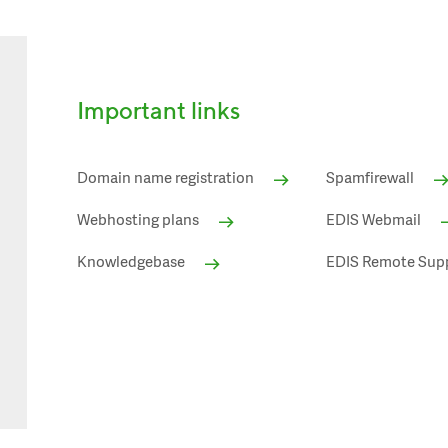
Important links
Domain name registration
Spamfirewall
Webhosting plans
EDIS Webmail
Knowledgebase
EDIS Remote Sup