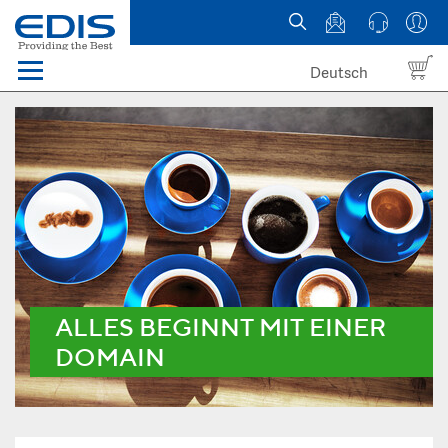
Deutsch
Menü
Domain names
Hosting
News
about EDIS
ALLES BEGINNT MIT EINER
DOMAIN