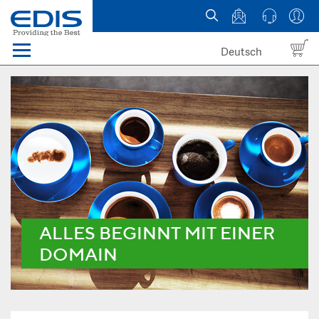
Deutsch
Menü
Domain names
Hosting
News
about EDIS
ALLES BEGINNT MIT EINER
DOMAIN