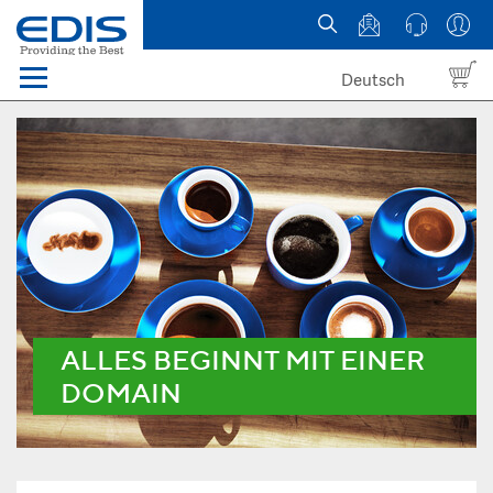
Deutsch
Menü
Domain names
Hosting
News
about EDIS
ALLES BEGINNT MIT EINER
DOMAIN