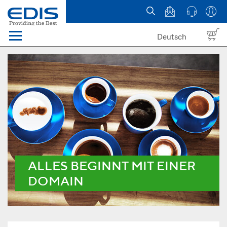
Deutsch
Menü
Domain names
Hosting
News
about EDIS
ALLES BEGINNT MIT EINER
DOMAIN