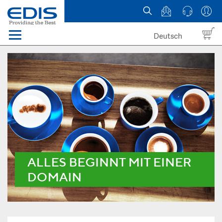
Deutsch
Menü
Domain names
Hosting
News
about EDIS
ALLES BEGINNT MIT EINER
DOMAIN