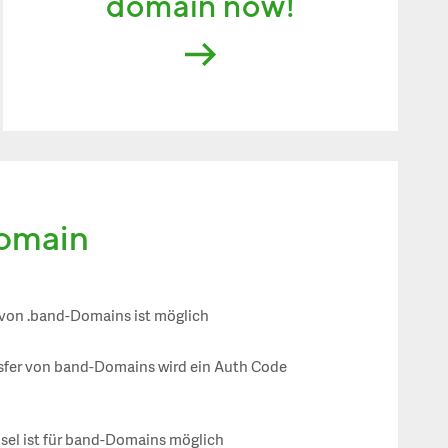
domain now!
domain
 von .band-Domains ist möglich
sfer von band-Domains wird ein Auth Code
el ist für band-Domains möglich