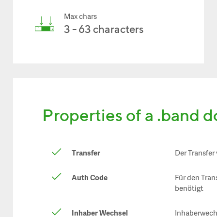
Max chars
3 - 63 characters
Properties of a .band 
Transfer
Der Transfer
Auth Code
Für den Tran
benötigt
Inhaber Wechsel
Inhaberwechs