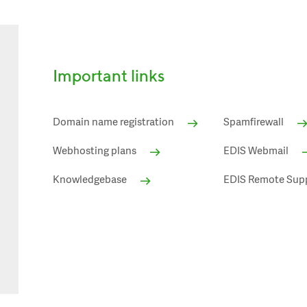
Important links
Domain name registration
Spamfirewall
Webhosting plans
EDIS Webmail
Knowledgebase
EDIS Remote Sup