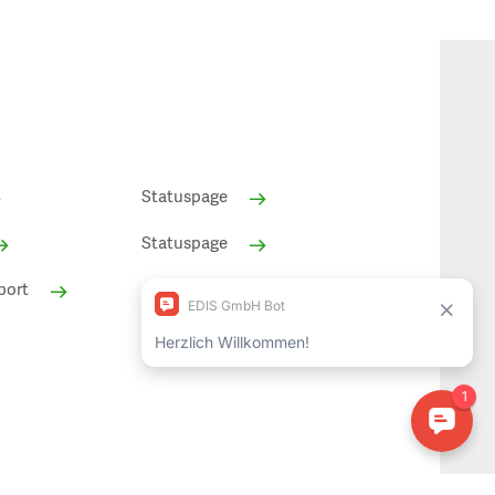
Statuspage
Statuspage
port