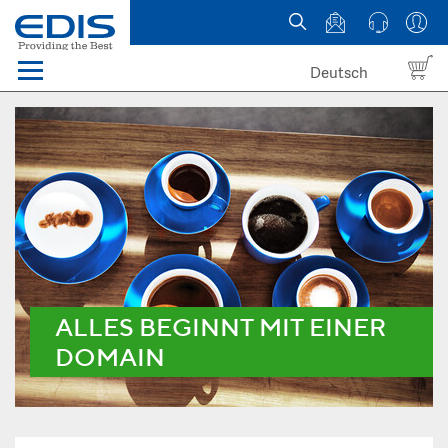
Deutsch
Menü
Domain names
Hosting
News
about EDIS
ALLES BEGINNT MIT EINER
DOMAIN