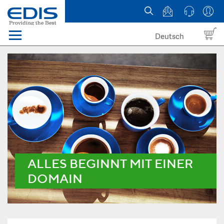
Deutsch
Menü
Domain names
Hosting
News
about EDIS
ALLES BEGINNT MIT EINER
DOMAIN