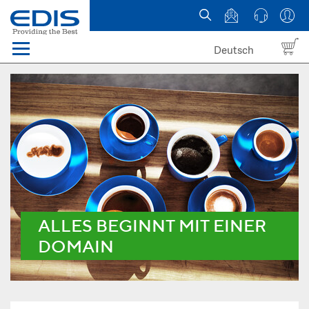
Deutsch
Menü
Domain names
Hosting
News
about EDIS
ALLES BEGINNT MIT EINER
DOMAIN