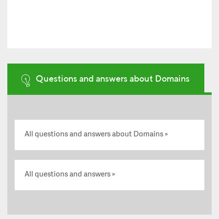
Questions and answers about Domains
All questions and answers about Domains
All questions and answers