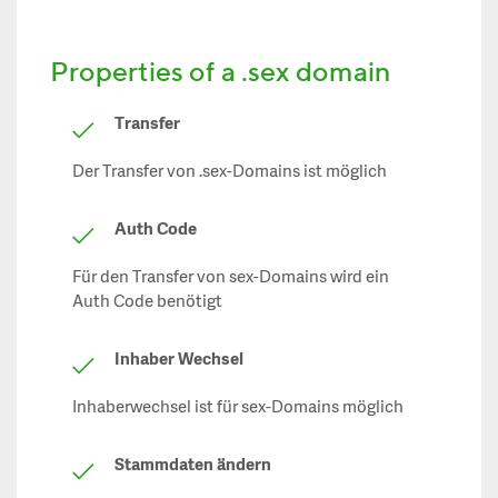
Properties of a .sex domain
Transfer
Der Transfer von .sex-Domains ist möglich
Auth Code
Für den Transfer von sex-Domains wird ein
Auth Code benötigt
Inhaber Wechsel
Inhaberwechsel ist für sex-Domains möglich
Stammdaten ändern