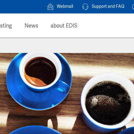
Webmail
Support and FAQ
sting
News
about EDIS