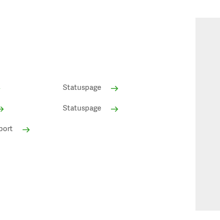
Statuspage
Statuspage
port