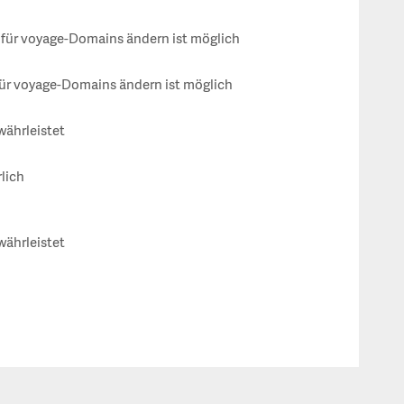
ür voyage-Domains ändern ist möglich
ür voyage-Domains ändern ist möglich
währleistet
rlich
währleistet