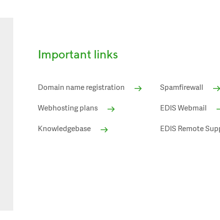
Important links
Domain name registration
Spamfirewall
Webhosting plans
EDIS Webmail
Knowledgebase
EDIS Remote Sup