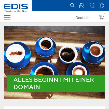
Deutsch
Menü
Domain names
Hosting
News
about EDIS
ALLES BEGINNT MIT EINER
DOMAIN