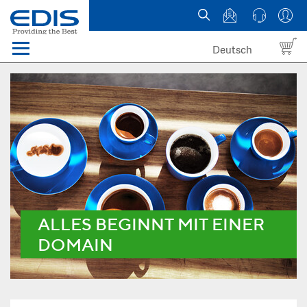
Deutsch
Menü
Domain names
Hosting
News
about EDIS
ALLES BEGINNT MIT EINER
DOMAIN