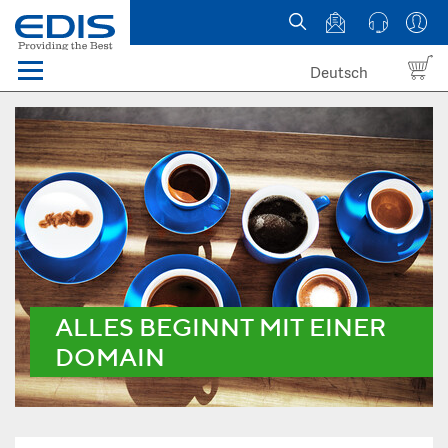
Deutsch
Menü
Domain names
Hosting
News
about EDIS
ALLES BEGINNT MIT EINER
DOMAIN