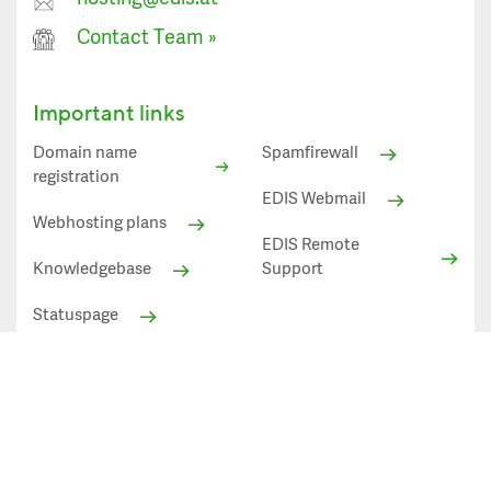
Contact Team
»
Important links
Domain name
Spamfirewall
registration
EDIS Webmail
Webhosting plans
EDIS Remote
Knowledgebase
Support
Statuspage
Statuspage
All prices shown in EUR excl. VAT