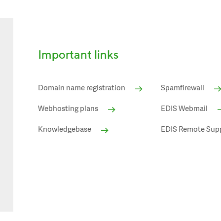
Important links
Domain name registration
Spamfirewall
Webhosting plans
EDIS Webmail
Knowledgebase
EDIS Remote Sup