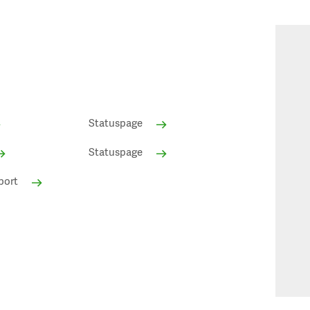
Statuspage
Statuspage
port