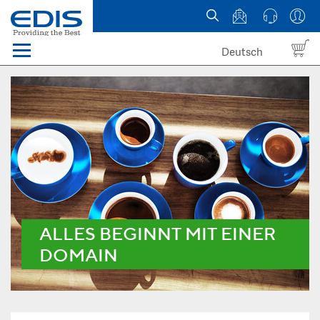
Deutsch
Menü
Domain names
Hosting
News
about EDIS
ALLES BEGINNT MIT EINER
DOMAIN