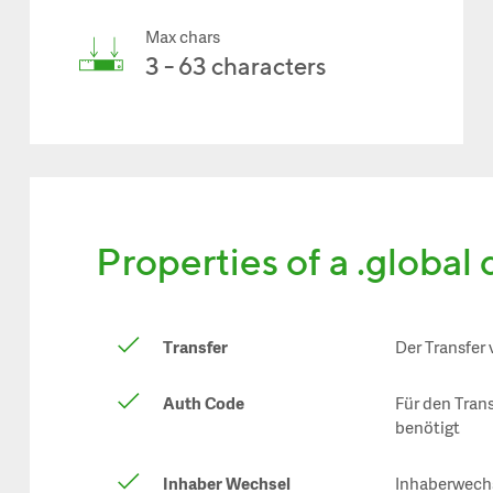
Max chars
3 - 63 characters
Properties of a .global
Transfer
Der Transfer
Auth Code
Für den Tran
benötigt
Inhaber Wechsel
Inhaberwechs