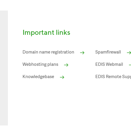
Important links
Domain name registration
Spamfirewall
Webhosting plans
EDIS Webmail
Knowledgebase
EDIS Remote Sup