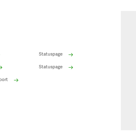
Statuspage
Statuspage
port