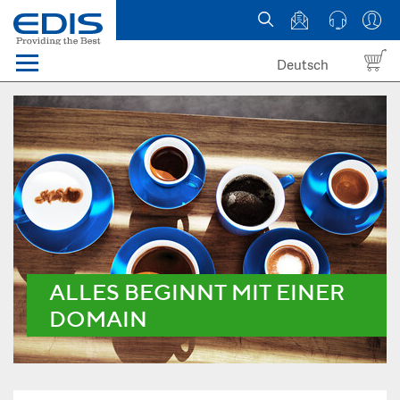
Deutsch
Menü
Domain names
Hosting
News
about EDIS
ALLES BEGINNT MIT EINER
DOMAIN