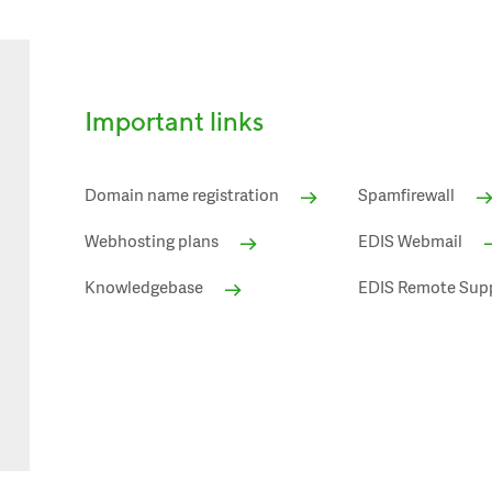
Important links
Domain name registration
Spamfirewall
Webhosting plans
EDIS Webmail
Knowledgebase
EDIS Remote Sup