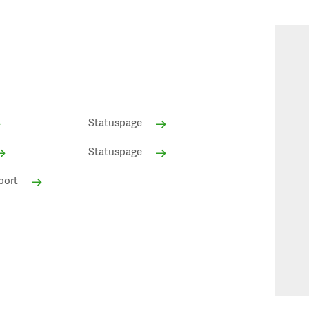
Statuspage
Statuspage
port