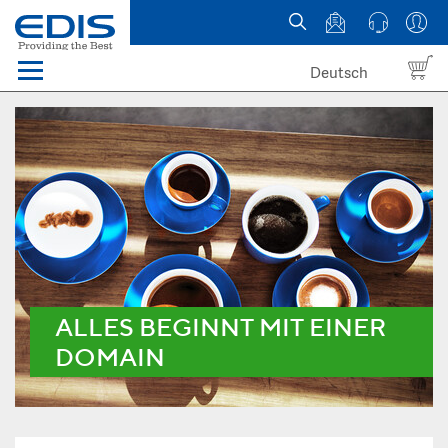
Deutsch
Menü
Domain names
Hosting
News
about EDIS
ALLES BEGINNT MIT EINER
DOMAIN