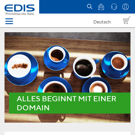
Deutsch
Menü
Domain names
Hosting
News
about EDIS
ALLES BEGINNT MIT EINER
DOMAIN