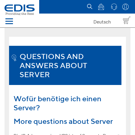
Deutsch
Menü
Domain names
Hosting
QUESTIONS AND
ANSWERS ABOUT
News
SERVER
about EDIS
Wofür benötige ich einen
Server?
More questions about Server