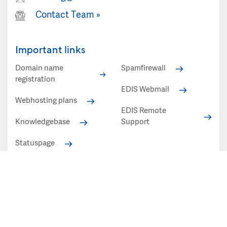
Contact Team
»
Important links
Domain name
Spamfirewall
registration
EDIS Webmail
Webhosting plans
EDIS Remote
Knowledgebase
Support
Statuspage
Statuspage
All prices shown in EUR excl. VAT