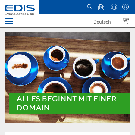
Deutsch
Menü
Domain names
Hosting
News
about EDIS
ALLES BEGINNT MIT EINER
DOMAIN