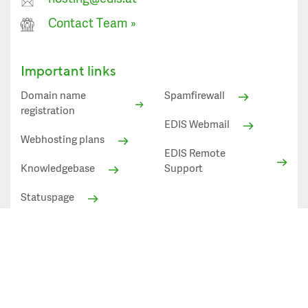
Contact Team
»
Important links
Domain name
Spamfirewall
registration
EDIS Webmail
Webhosting plans
EDIS Remote
Knowledgebase
Support
Statuspage
Statuspage
All prices shown in EUR excl. VAT