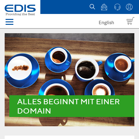
English
Menü
Domains
Webhosting Österreich
News
über EDIS
ALLES BEGINNT MIT EINER
DOMAIN