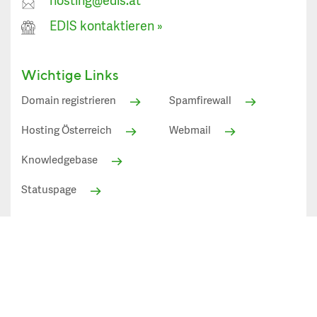
hosting@edis.at
EDIS kontaktieren
»
Wichtige Links
Domain registrieren
Spamfirewall
Hosting Österreich
Webmail
Knowledgebase
Statuspage
Alle angezeigten Preise in EUR inkl. 20% Mehrwertsteuer
(Österreich)
Datenschutz»
AGB»
Impressum»