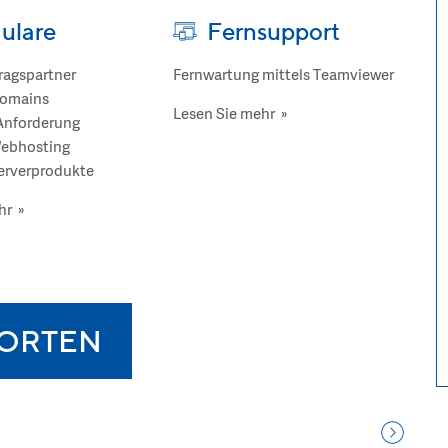
ulare
Fernsupport
ragspartner
Fernwartung mittels Teamviewer
Domains
Lesen Sie mehr »
nforderung
ebhosting
erverprodukte
hr »
ORTEN