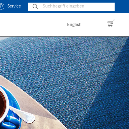
Service
English