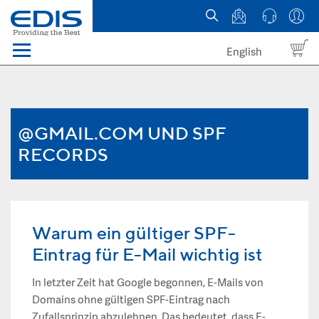
English
Menü
Domains
Webhosting Österreich
@GMAIL.COM UND SPF
RECORDS
News
über EDIS
Warum ein gültiger SPF-
Eintrag für E-Mail wichtig ist
In letzter Zeit hat Google begonnen, E-Mails von
Domains ohne gültigen SPF-Eintrag nach
Zufallsprinzip abzulehnen. Das bedeutet, dass E-