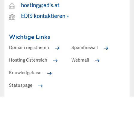
hosting@edis.at
EDIS kontaktieren
»
Wichtige Links
Domain registrieren
Spamfirewall
Hosting Österreich
Webmail
Knowledgebase
Statuspage
Alle angezeigten Preise in EUR inkl. 20% Mehrwertsteuer
(Österreich)