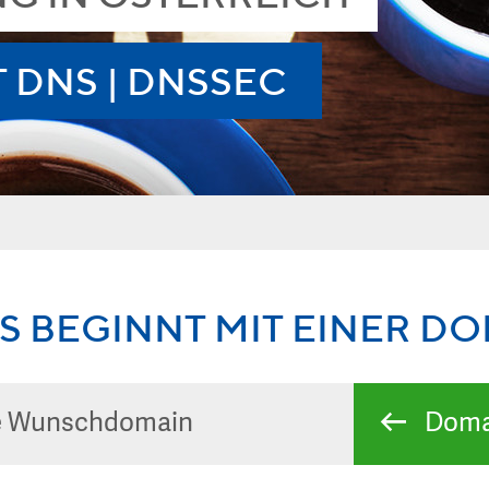
 DNS | DNSSEC
S BEGINNT MIT EINER D
Doma