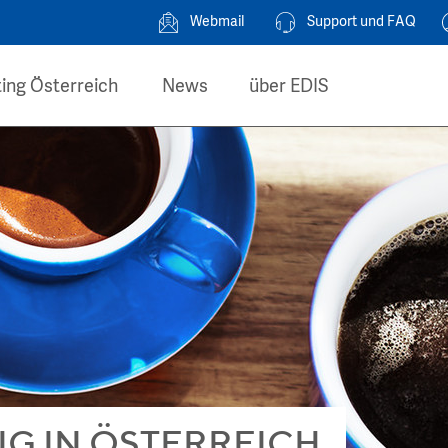
Webmail
Support und FAQ
ing Österreich
News
über EDIS
G IN ÖSTERREICH