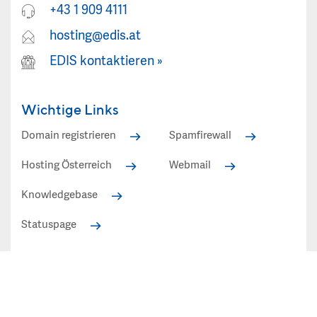
+43 1 909 4111
hosting@edis.at
EDIS kontaktieren
»
Wichtige Links
Domain registrieren
Spamfirewall
Hosting Österreich
Webmail
Knowledgebase
Statuspage
Alle angezeigten Preise in EUR inkl. 20% Mehrwertsteuer