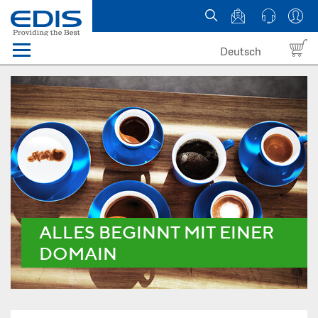
Deutsch
Menü
Domain names
Hosting
News
about EDIS
ALLES BEGINNT MIT EINER
DOMAIN