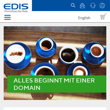
English
Menü
Domains
Webhosting Österreich
News
über EDIS
ALLES BEGINNT MIT EINER
DOMAIN