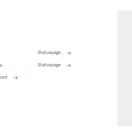
Statuspage
Statuspage
port