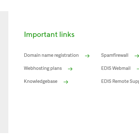
Important links
Domain name registration
Spamfirewall
Webhosting plans
EDIS Webmail
Knowledgebase
EDIS Remote Sup