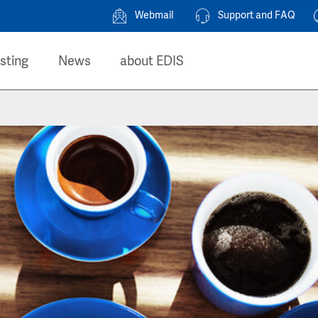
Webmail
Support and FAQ
sting
News
about EDIS