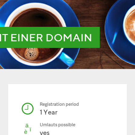
IT EINER DOMAIN
Registration period
1 Year
Umlauts possible
yes