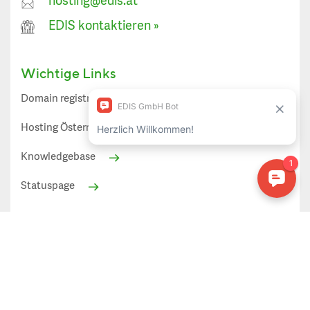
hosting@edis.at
EDIS kontaktieren
»
Wichtige Links
Domain registrieren
Spamfirewall
Hosting Österreich
Webmail
Knowledgebase
Statuspage
Alle angezeigten Preise in EUR inkl. 20% Mehrwertsteuer
(Österreich)
Datenschutz»
AGB»
Impressum»