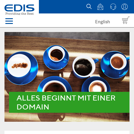
English
Menü
Domains
Webhosting Österreich
News
über EDIS
ALLES BEGINNT MIT EINER
DOMAIN