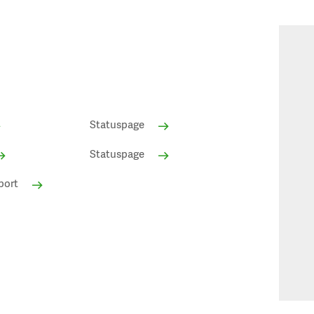
Statuspage
Statuspage
port