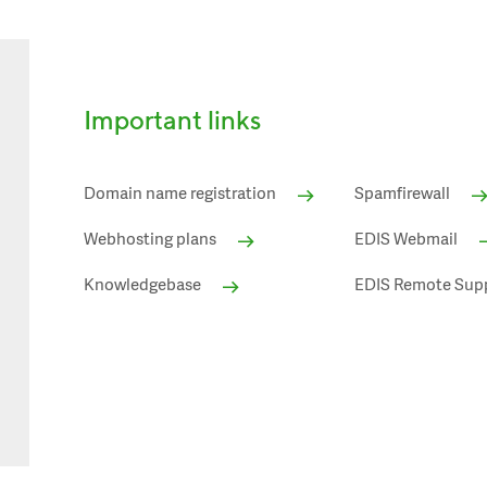
Important links
Domain name registration
Spamfirewall
Webhosting plans
EDIS Webmail
Knowledgebase
EDIS Remote Sup