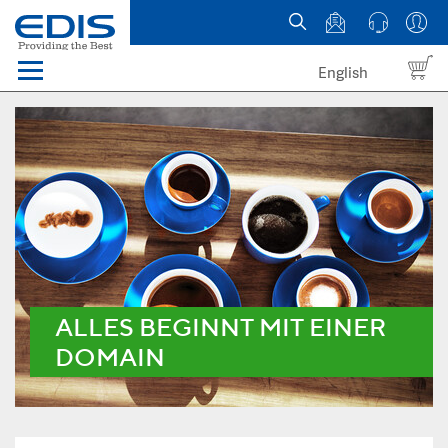
English
Menü
Domains
Webhosting Österreich
News
über EDIS
ALLES BEGINNT MIT EINER
DOMAIN