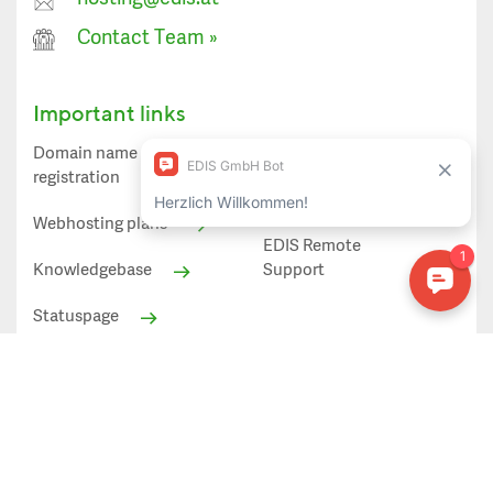
Contact Team
»
Important links
Domain name
Spamfirewall
registration
EDIS Webmail
Webhosting plans
EDIS Remote
Knowledgebase
Support
Statuspage
Statuspage
All prices shown in EUR excl. VAT