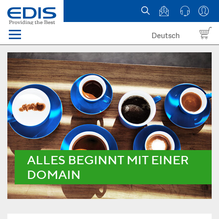
Deutsch
Menü
Domain names
Hosting
News
about EDIS
ALLES BEGINNT MIT EINER
DOMAIN